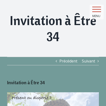
Skip
to
content
Invitation à Être
MENU
34
Précédent
Suivant
Invitation à Être 34