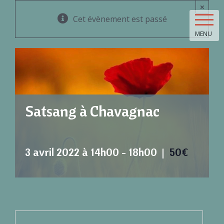
Skip
×
to
Cet évènement est passé
content
MENU
Satsang à Chavagnac
3 avril 2022 à 14h00
-
18h00
|
50€