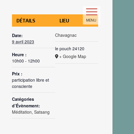
DÉTAILS
LIEU
MENU
Chavagnac
Date:
9 avril 2023
le pouch
24120
Heure :
+ Google Map
10h00 - 12h00
Prix :
participation libre et
consciente
Catégories
d’Évènement:
Méditation
,
Satsang