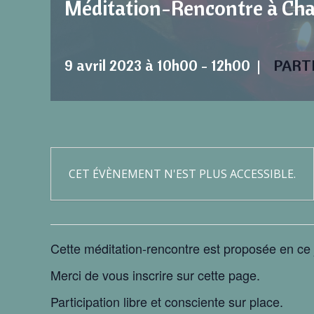
Méditation-Rencontre à Ch
9 avril 2023 à 10h00
-
12h00
|
PART
CET ÉVÈNEMENT N'EST PLUS ACCESSIBLE.
Cette méditation-rencontre est proposée en ce
Merci de vous inscrire sur cette page.
Participation libre et consciente sur place.