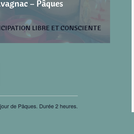
avagnac – Pâques
ICIPATION LIBRE ET CONSCIENTE
 jour de Pâques. Durée 2 heures.