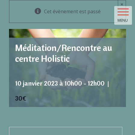
Skip
×
to
Cet évènement est passé
content
MENU
Méditation/Rencontre au
centre Holistic
10 janvier 2023 à 10h00
-
12h00
|
30€