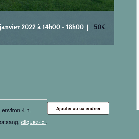
 janvier 2022 à 14h00
-
18h00
|
50€
Ajouter au calendrier
 environ 4 h.
 satsang,
cliquez-ici
.