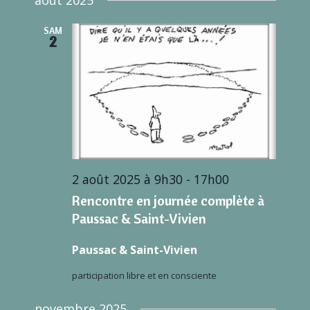
SAM
2
2 août 2025 à 9h30
-
17h00
Rencontre en journée complète à
Paussac & Saint-Vivien
Paussac & Saint-Vivien
participation libre et en consciente
novembre 2025