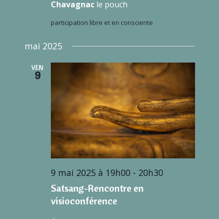
Chavagnac
le pouch
participation libre et en consciente
mai 2025
VEN
9
9 mai 2025 à 19h00
-
20h30
Satsang-Rencontre en
visioconférence