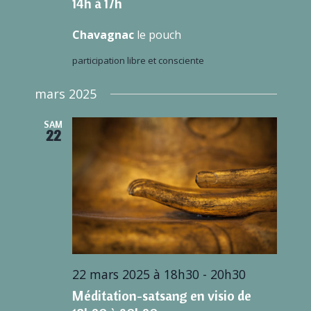
14h à 17h
Chavagnac
le pouch
participation libre et consciente
mars 2025
SAM
22
22 mars 2025 à 18h30
-
20h30
Méditation-satsang en visio de