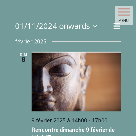
Skip
to
content
MENU
Event
01/11/2024 onwards
Event
List
Views
Select
Searc
Naviga
février 2025
date.
and
DIM
9
Views
Navig
9 février 2025 à 14h00
-
17h00
Rencontre dimanche 9 février de